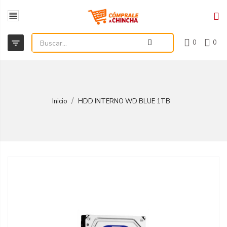


0
0
Inicio
HDD INTERNO WD BLUE 1TB