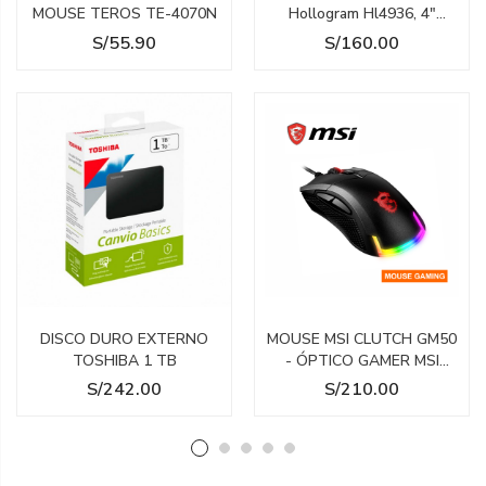
MOUSE TEROS TE-4070N
Hollogram Hl4936, 4"
800X480, Android 8.1, 3G,
Precio
Precio
S/55.90
S/160.00
Dual Sim, Desbloqueado
DISCO DURO EXTERNO
MOUSE MSI CLUTCH GM50
TOSHIBA 1 TB
- ÓPTICO GAMER MSI
CLUTCH GM50 - 7200 DPI -
Precio
Precio
S/242.00
S/210.00
ILUMINACIÓN RGB - 6
BOTONES - USB