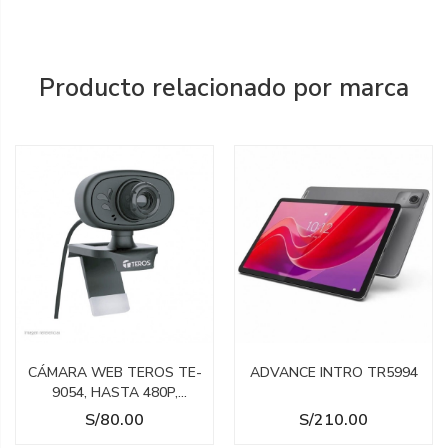
Producto relacionado por marca
CÁMARA WEB TEROS TE-
ADVANCE INTRO TR5994
9054, HASTA 480P,
MICRÓFONO
Precio
Precio
S/80.00
S/210.00
INCORPORADO, USB 2.0